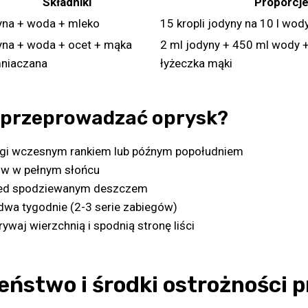
Składniki
Proporcj
na + woda + mleko
15 kropli jodyny na 10 l wody
na + woda + ocet + mąka
2 ml jodyny + 450 ml wody +
niaczana
łyżeczka mąki
ak przeprowadzać oprysk?
egi wczesnym rankiem lub późnym popołudniem
ów w pełnym słońcu
rzed spodziewanym deszczem
dwa tygodnie (2-3 serie zabiegów)
ywaj wierzchnią i spodnią stronę liści
eństwo i środki ostrożności p