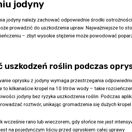
iu jodyny
a jodyny należy zachować odpowiednie środki ostrożności
może prowadzić do uszkodzenia upraw. Najważniejsze to st
eńczeniu – zbyt wysokie stężenie może powodować poparzen
ć uszkodzeń roślin podczas opry
anie oprysku z jodyny wymaga przestrzegania odpowiednic
 to kilkanaście kropel na 10 litrów wody – takie rozcieńcze
wości jodyny bez ryzyka uszkodzenia roślin. Podczas aplika
owadzać roztwór, unikając gromadzenia się dużych kropel n
k wcześnie rano lub wieczorem, gdy słońce nie jest intens
est na pojedynczym liściu przed opryskiem całej uprawy