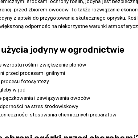
emicznymi środkami ochrony roślin, jodyna jest bezpieczną
encji przed zbiorem owoców. To także rozwiązanie ekonom
jodyny z apteki do przygotowania skutecznego oprysku. Rośl
większoną odporność na niekorzystne warunki atmosferycz
 użycia jodyny w ogrodnictwie
e wzrostu roślin i zwiększenie plonów
ni przed procesami gnilnymi
procesu fotosyntezy
gleby w jod
ie pączkowania i zawiązywania owoców
dporności na stres środowiskowy
konieczności stosowania chemicznych preparatów