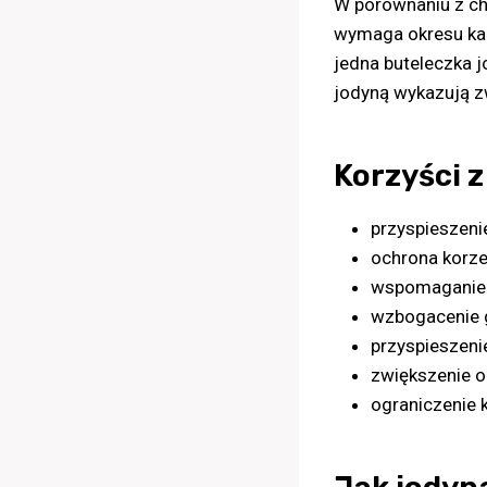
W porównaniu z ch
wymaga okresu kar
jedna buteleczka 
jodyną wykazują z
Korzyści z
przyspieszeni
ochrona korze
wspomaganie 
wzbogacenie 
przyspieszen
zwiększenie o
ograniczenie 