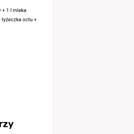
e
 + 1 l mleka
 łyżeczka octu +
rzy