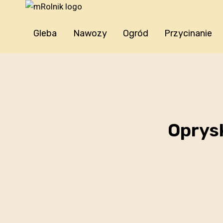
Przejdź
do
treści
Gleba
Nawozy
Ogród
Przycinanie
Oprysk