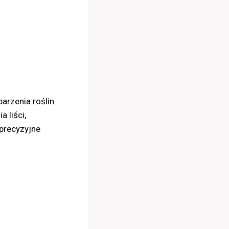
rzenia roślin
 liści,
precyzyjne