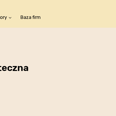
tory
Baza firm
uteczna