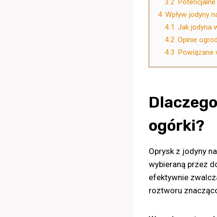
3.2
Potencjalne 
4
Wpływ jodyny na
4.1
Jak jodyna 
4.2
Opinie ogro
4.3
Powiązane 
Dlaczego
ogórki?
Oprysk z jodyny na
wybieraną przez d
efektywnie zwalcz
roztworu znacząco