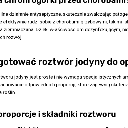
a chroni ogórki przed chorobami
ilne działanie antyseptyczne, skutecznie zwalczając patoge
e efektywnie radzi sobie z chorobami grzybowymi, takimi j
a ziemniaczana. Dzięki właściwościom dezynfekującym, nis
ich rozwój.
gotować roztwór jodyny do o
woru jodyny jest proste i nie wymaga specjalistycznych um
zachowanie odpowiednich proporcji, które zapewnią skutecz
 roślin.
roporcje i składniki roztworu