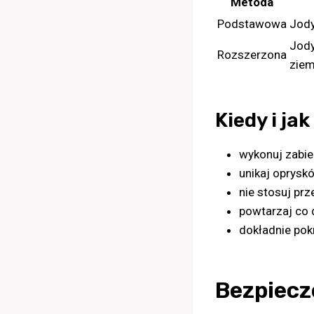
Metoda
Podstawowa
Jody
Jody
Rozszerzona
ziem
Kiedy i j
wykonuj zabi
unikaj oprysk
nie stosuj p
powtarzaj co 
dokładnie pokr
Bezpiecz