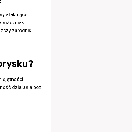
?
ny atakujące
ak mączniak
zczy zarodniki
prysku?
iejętności.
ność działania bez