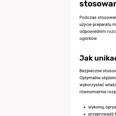
stosowan
Podczas stosowani
użycie preparatu 
odpowiednim rozci
ogórków.
Jak unika
Bezpieczne stosow
Optymalne stężenie
wykorzystać właści
równomiernie rozpr
wykonuj oprys
przeprowadź t