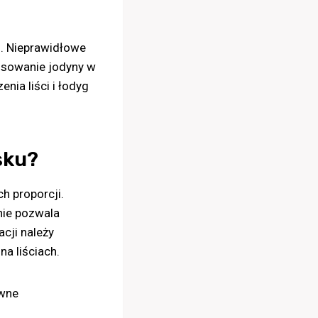
. Nieprawidłowe
osowanie jodyny w
ia liści i łodyg
sku?
h proporcji.
nie pozwala
cji należy
a liściach.
ywne