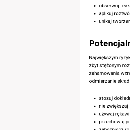
obserwuj reak
aplikuj roztwó
unikaj tworze
Potencjaln
Największym ryzyk
zbyt stężonym roz
zahamowania wzros
odmierzanie skład
stosuj dokład
nie zwiększaj
używaj rękawi
przechowuj pr
zabezpiecz ro