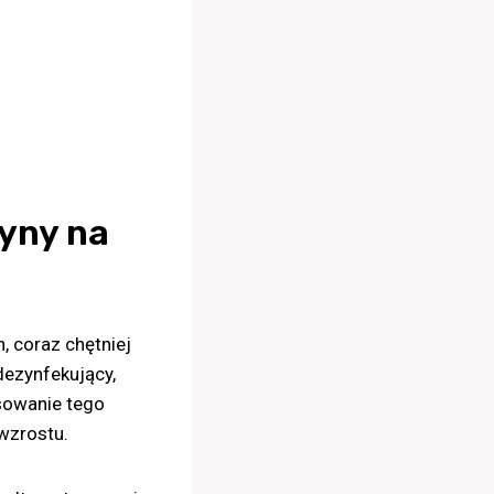
dyny na
, coraz chętniej
dezynfekujący,
sowanie tego
wzrostu.