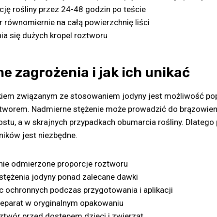
cję rośliny przez 24-48 godzin po teście
r równomiernie na całą powierzchnię liści
nia się dużych kropel roztworu
e zagrożenia i jak ich unikać
iem związanym ze stosowaniem jodyny jest możliwość popa
tworem. Nadmierne stężenie może prowadzić do brązowienia
tu, a w skrajnych przypadkach obumarcia rośliny. Dlatego 
ników jest niezbędne.
nie odmierzone proporcje roztworu
 stężenia jodyny ponad zalecane dawki
c ochronnych podczas przygotowania i aplikacji
eparat w oryginalnym opakowaniu
ztwór przed dostępem dzieci i zwierząt