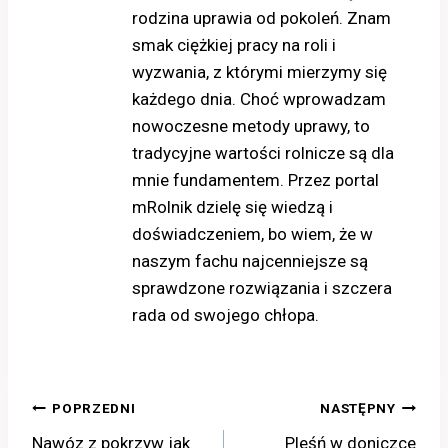
rodzina uprawia od pokoleń. Znam
smak ciężkiej pracy na roli i
wyzwania, z którymi mierzymy się
każdego dnia. Choć wprowadzam
nowoczesne metody uprawy, to
tradycyjne wartości rolnicze są dla
mnie fundamentem. Przez portal
mRolnik dzielę się wiedzą i
doświadczeniem, bo wiem, że w
naszym fachu najcenniejsze są
sprawdzone rozwiązania i szczera
rada od swojego chłopa.
Nawigacja
POPRZEDNI
NASTĘPNY
Nawóz z pokrzyw jak
Pleśń w doniczce