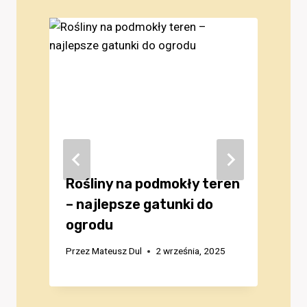
Rośliny na podmokły teren
i
– najlepsze gatunki do
ogrodu
P
Przez
Mateusz Dul
2 września, 2025