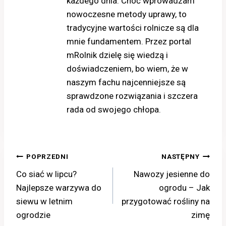
każdego dnia. Choć wprowadzam
nowoczesne metody uprawy, to
tradycyjne wartości rolnicze są dla
mnie fundamentem. Przez portal
mRolnik dzielę się wiedzą i
doświadczeniem, bo wiem, że w
naszym fachu najcenniejsze są
sprawdzone rozwiązania i szczera
rada od swojego chłopa.
Nawigacja
POPRZEDNI
NASTĘPNY
Co siać w lipcu?
Nawozy jesienne do
wpisu
Najlepsze warzywa do
ogrodu – Jak
siewu w letnim
przygotować rośliny na
ogrodzie
zimę