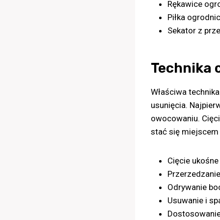
Rękawice ogr
Piłka ogrodni
Sekator z prz
Technika c
Właściwa technika
usunięcia. Najpie
owocowaniu. Cięci
stać się miejscem
Cięcie ukośne
Przerzedzani
Odrywanie bo
Usuwanie i sp
Dostosowanie 