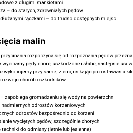
odowe z długimi mankietami
cza – do starych, zdrewniałych pędów
edłużanymi rączkami – do trudno dostępnych miejsc
ięcia malin
 przycinania rozpoczyna się od rozpoznania pędów przezn
rw wycinamy pędy chore, uszkodzone i słabe, następnie usu
e wykonujemy przy samej ziemi, unikając pozostawiania ki
 rozwoju chorób i szkodników.
 – zapobiega gromadzeniu się wody na powierzchni
e nadmiernych odrostów korzeniowych
cznych odrostów bezpośrednio od korzeni
alanie wyciętych pędów, szczególnie chorych
techniki do odmiany (letnie lub jesienne)