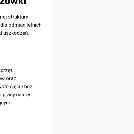
azówki
nej struktury
dla odmian letnich
od uszkodzeń.
przęt.
ów oraz
ste cięcie bez
m pracy należy
ącym.