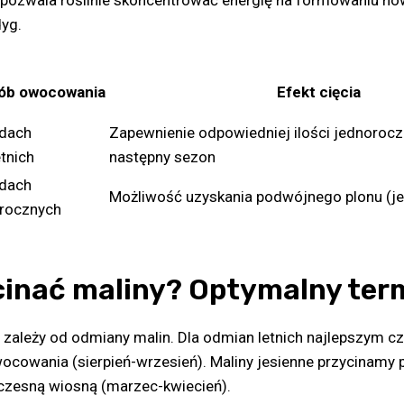
pozwala roślinie skoncentrować energię na formowaniu no
yg.
ób owocowania
Efekt cięcia
dach
Zapewnienie odpowiedniej ilości jednoroc
tnich
następny sezon
dach
Możliwość uzyskania podwójnego plonu (jes
rocznych
cinać maliny? Optymalny term
 zależy od odmiany malin. Dla odmian letnich najlepszym c
ocowania (sierpień-wrzesień). Maliny jesienne przycinamy 
wczesną wiosną (marzec-kwiecień).