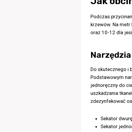
Jak obci
Podczas przycinani
krzewów. Na metr b
oraz 10-12 dla je
Narzędzia 
Do skutecznego i b
Podstawowym narz
jednoręczny do cie
uszkadzania tkanek
zdezynfekować ost
Sekator dwur
Sekator jedno