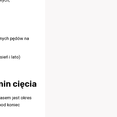
wych,
znych pędów na
ień i lato)
in cięcia
zasem jest okres
pod koniec