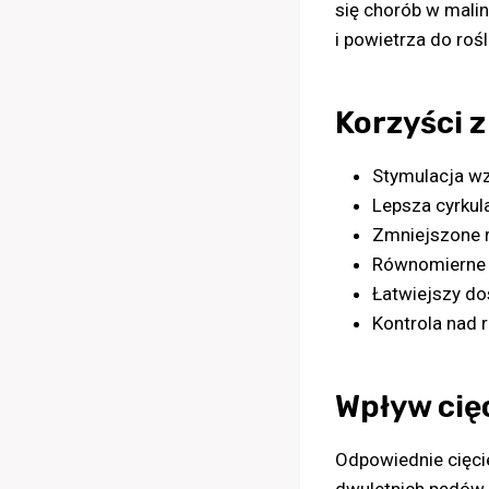
się chorób w mali
i powietrza do rośl
Korzyści z
Stymulacja wz
Lepsza cyrkul
Zmniejszone 
Równomierne
Łatwiejszy d
Kontrola nad
Wpływ cię
Odpowiednie cięcie