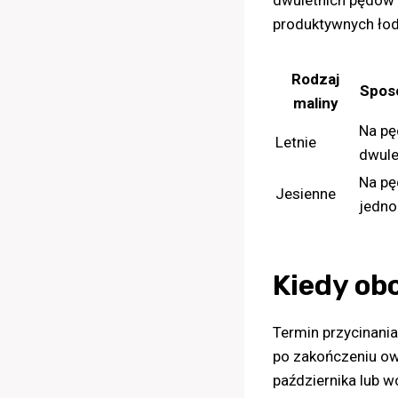
dwuletnich pędów 
produktywnych łod
Rodzaj
Spos
maliny
Na pę
Letnie
dwule
Na pę
Jesienne
jedno
Kiedy ob
Termin przycinania
po zakończeniu ow
października lub 