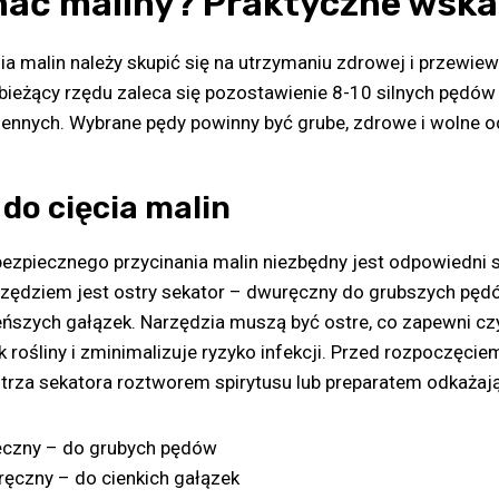
nać maliny? Praktyczne wsk
a malin należy skupić się na utrzymaniu zdrowej i przewiew
ieżący rzędu zaleca się pozostawienie 8-10 silnych pędów 
siennych. Wybrane pędy powinny być grube, zdrowe i wolne 
do cięcia malin
ezpiecznego przycinania malin niezbędny jest odpowiedni s
ędziem jest ostry sekator – dwuręczny do grubszych pęd
ńszych gałązek. Narzędzia muszą być ostre, co zapewni czy
 rośliny i zminimalizuje ryzyko infekcji. Przed rozpoczęcie
rza sekatora roztworem spirytusu lub preparatem odkażaj
ęczny – do grubych pędów
ręczny – do cienkich gałązek