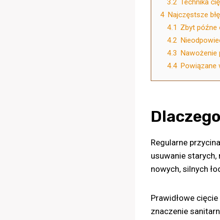
3.2
Technika cię
4
Najczęstsze błęd
4.1
Zbyt późne 
4.2
Nieodpowied
4.3
Nawożenie p
4.4
Powiązane 
Dlaczego
Regularne przycin
usuwanie starych,
nowych, silnych ło
Prawidłowe cięcie
znaczenie sanitarn