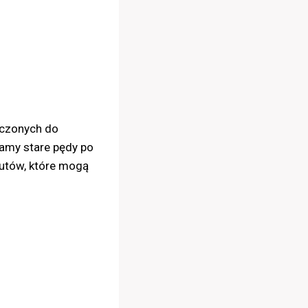
aczonych do
wamy stare pędy po
kutów, które mogą