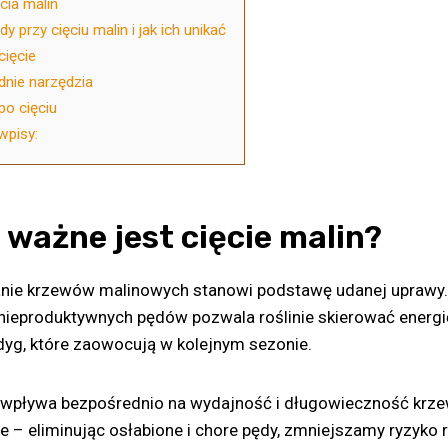
cia malin
y przy cięciu malin i jak ich unikać
cięcie
nie narzędzia
o cięciu
wpisy:
 ważne jest cięcie malin?
anie krzewów malinowych stanowi podstawę udanej uprawy
 nieproduktywnych pędów pozwala roślinie skierować energi
dyg, które zaowocują w kolejnym sezonie.
 wpływa bezpośrednio na wydajność i długowieczność krz
e – eliminując osłabione i chore pędy, zmniejszamy ryzyko 