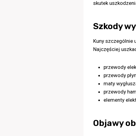
skutek uszkodzenia 
Szkody wy
Kuny szczególnie 
Najczęściej uszka
przewody elekt
przewody płyn
maty wygłusza
przewody ham
elementy elek
Objawy ob