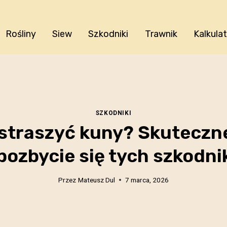
Rośliny
Siew
Szkodniki
Trawnik
Kalkula
SZKODNIKI
straszyć kuny? Skuteczn
pozbycie się tych szkodn
Przez
Mateusz Dul
7 marca, 2026