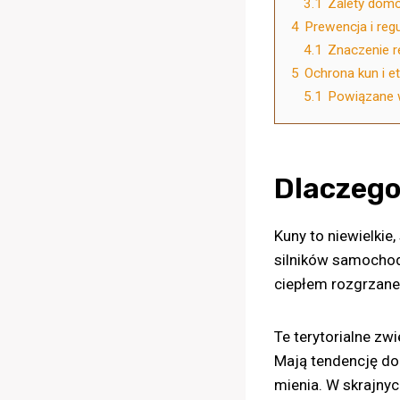
3.1
Zalety dom
4
Prewencja i reg
4.1
Znaczenie r
5
Ochrona kun i e
5.1
Powiązane 
Dlaczego
Kuny to niewielkie
silników samochod
ciepłem rozgrzaneg
Te terytorialne zw
Mają tendencję do
mienia. W skrajny