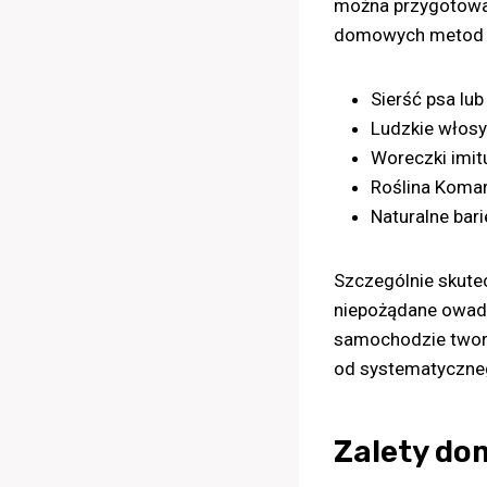
można przygotowa
domowych metod są
Sierść psa lu
Ludzkie włosy
Woreczki imi
Roślina Komar
Naturalne bar
Szczególnie skutec
niepożądane owady
samochodzie tworz
od systematyczne
Zalety d