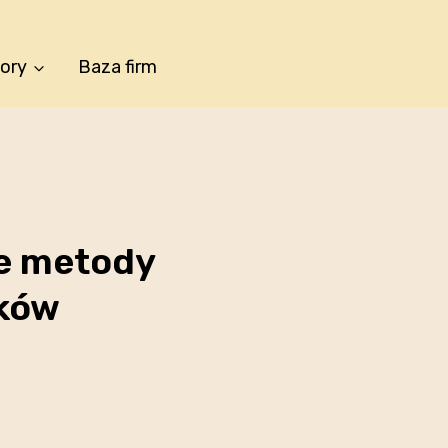
tory
Baza firm
e metody
ików