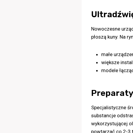
Ultradźwi
Nowoczesne urządz
płoszą kuny. Na ry
małe urządze
większe insta
modele łącząc
Preparaty
Specjalistyczne ś
substancje odstras
wykorzystującej ol
powtarzać co 2-3 