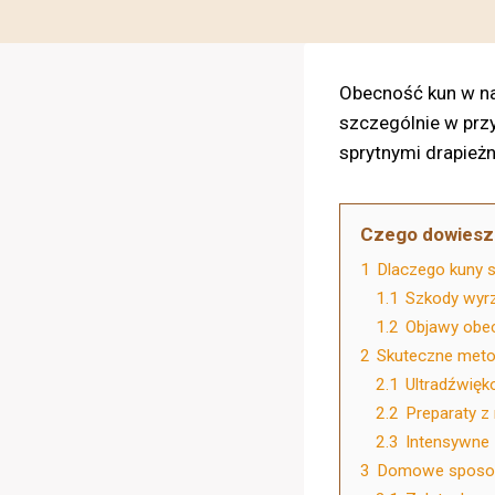
Obecność kun w n
szczególnie w pr
sprytnymi drapież
Czego dowiesz 
1
Dlaczego kuny 
1.1
Szkody wyr
1.2
Objawy obe
2
Skuteczne meto
2.1
Ultradźwię
2.2
Preparaty z 
2.3
Intensywne 
3
Domowe sposob