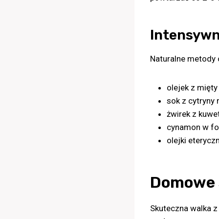
Intensywn
Naturalne metody 
olejek z mięt
sok z cytryny
żwirek z kuwet
cynamon w for
olejki eteryc
Domowe 
Skuteczna walka z