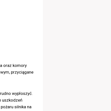
sza oraz komory
owym, przyciągane
 trudno wypłoszyć.
ch uszkodzeń
pożaru silnika na