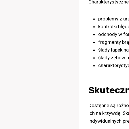
Charakterystyczne 
problemy z ur
kontrolki błę
odchody w fo
fragmenty brą
ślady łapek n
ślady zębów 
charakterysty
Skuteczn
Dostępne są różno
ich na krzywdę. S
indywidualnych pre