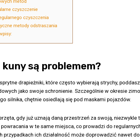
owych metod
ularne czyszczenie
egularnego czyszczenia
tyczne metody odstraszania
wpisy:
 kuny są problemem?
, sprytne drapieżniki, które często wybierają strychy, podda
owych jako swoje schronienie. Szczególnie w okresie zim
o silnika, chętnie osiedlają się pod maskami pojazdów.
ierzęta, gdy już uznają daną przestrzeń za swoją, niezwykle
 powracania w te same miejsca, co prowadzi do regularny
ch przypadkach ich działalność może doprowadzić nawet do 