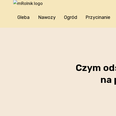
Przejdź
do
treści
Gleba
Nawozy
Ogród
Przycinanie
Czym od
na 