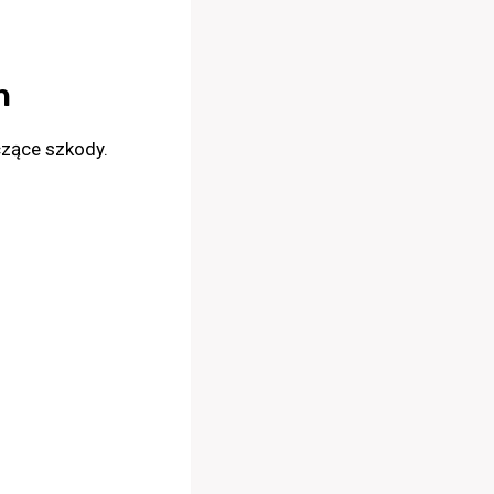
h
czące szkody.